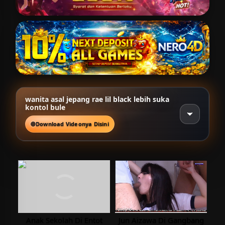
wanita asal jepang rae lil black lebih suka
kontol bule
Download Videonya Disini
Anak Sekolah Di Entot
Jun Aizawa Di Gangbang